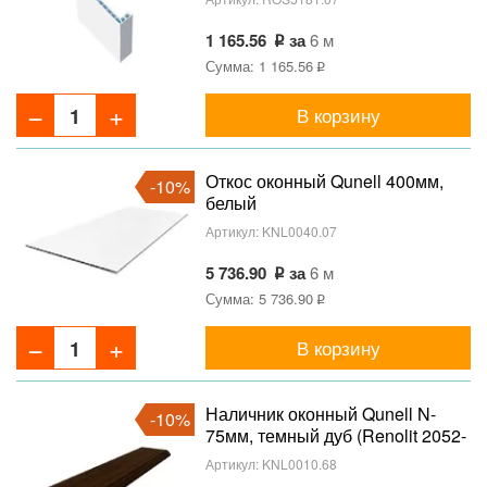
1 165.56
за
6 м
Сумма: 1 165.56
В корзину
Откос оконный Qunell 400мм,
-10%
белый
Артикул:
KNL0040.07
5 736.90
за
6 м
Сумма: 5 736.90
В корзину
Наличник оконный Qunell N-
-10%
75мм, темный дуб (Renolit 2052-
089)
Артикул:
KNL0010.68