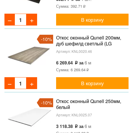
Сумма: 392.71
В корзину
Откос оконный Qunell 200мм,
-10%
дуб шефилд светлый (LG
GF402_5F)
Артикул:
KNL0020.46
6 269.64
за
6 м
Сумма: 6 269.64
В корзину
Откос оконный Qunell 250мм,
-10%
белый
Артикул:
KNL0025.07
3 118.38
за
6 м