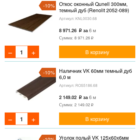
Откос оконный Qunell 300мм,
-10%
темный дуб (Renolit 2052-089)
Артикул:
KNL0030.68
8 971.26
за
6 м
Сумма: 8 971.26
В корзину
Наличник VK 60мм темный дуб
-10%
6,0 м
Артикул:
ROS5186.68
2 149.02
за
6 м
Сумма: 2 149.02
В корзину
Уголок полый VK 125х60х6мм
-10%