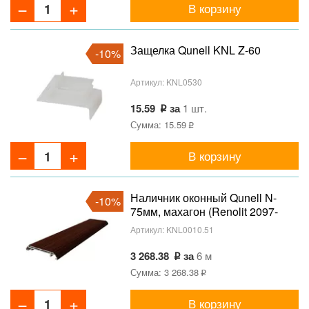
В корзину
Защелка Qunell KNL Z-60
-10%
Артикул:
KNL0530
15.59
за
1 шт.
Сумма: 15.59
В корзину
Наличник оконный Qunell N-
-10%
75мм, махагон (Renolit 2097-
013)
Артикул:
KNL0010.51
3 268.38
за
6 м
Сумма: 3 268.38
В корзину