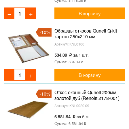
Сумма: 3 118.38
В корзину
Образцы откосов Qunell Q-kit
-10%
картон 250х310 мм
Артикул:
KNL0100
534.09
за
1 шт.
Сумма: 534.09
В корзину
Откос оконный Qunell 200мм,
-10%
золотой дуб (Renolit 2178-001)
Артикул:
KNL0020.09
6 581.94
за
6 м
Сумма: 6 581.94