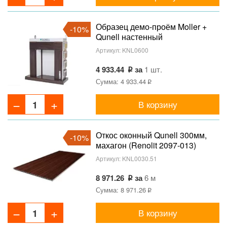
Образец демо-проём Moller +
-10%
Qunell настенный
Артикул:
KNL0600
4 933.44
за
1 шт.
Сумма: 4 933.44
В корзину
Откос оконный Qunell 300мм,
-10%
махагон (Renolit 2097-013)
Артикул:
KNL0030.51
8 971.26
за
6 м
Сумма: 8 971.26
В корзину