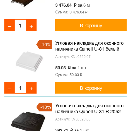
3 476.04
за
6 м
Сумма: 3 476.04
В корзину
Угловая накладка для оконного
-10%
наличника Qunell U-81 белый
Артикул:
KNL0520.07
50.03
за
1 шт.
Сумма: 50.03
В корзину
Угловая накладка для оконного
-10%
наличника Qunell U-81 R 2052
089 темный дуб
Артикул:
KNL0520.68
392.71
за
1 шт.