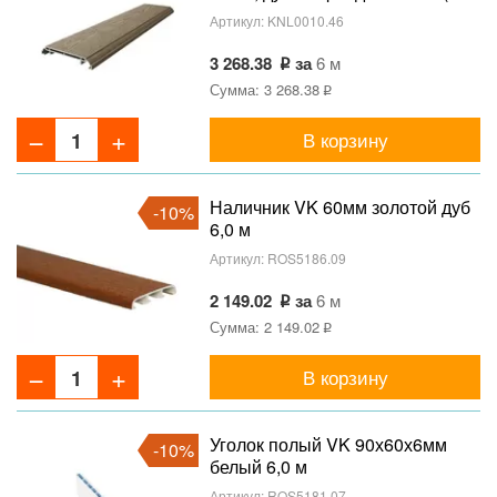
GF402_5F)
Артикул:
KNL0010.46
3 268.38
за
6 м
Сумма: 3 268.38
В корзину
Наличник VK 60мм золотой дуб
-10%
6,0 м
Артикул:
ROS5186.09
2 149.02
за
6 м
Сумма: 2 149.02
В корзину
Уголок полый VK 90х60х6мм
-10%
белый 6,0 м
Артикул:
ROS5181.07