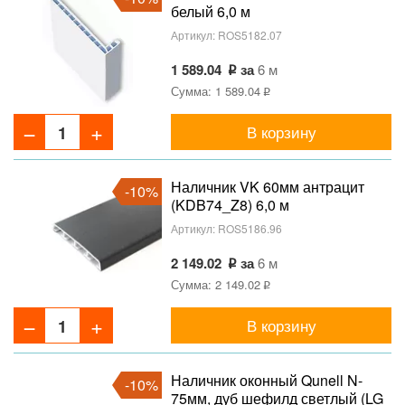
белый 6,0 м
Артикул:
ROS5182.07
1 589.04
за
6 м
Сумма: 1 589.04
В корзину
Наличник VK 60мм антрацит
-10%
(KDB74_Z8) 6,0 м
Артикул:
ROS5186.96
2 149.02
за
6 м
Сумма: 2 149.02
В корзину
Наличник оконный Qunell N-
-10%
75мм, дуб шефилд светлый (LG