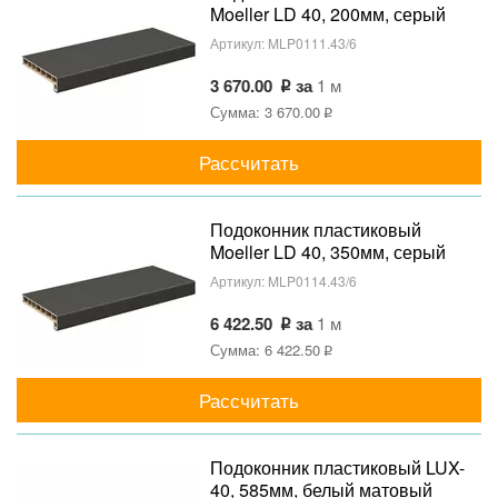
Moeller LD 40, 200мм, серый
(clean-touch)
Артикул:
MLP0111.43/6
3 670.00
за
1 м
Сумма: 3 670.00
Рассчитать
Подоконник пластиковый
Moeller LD 40, 350мм, серый
(clean-touch)
Артикул:
MLP0114.43/6
6 422.50
за
1 м
Сумма: 6 422.50
Рассчитать
Подоконник пластиковый LUX-
40, 585мм, белый матовый