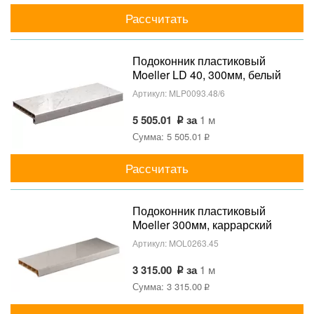
Рассчитать
Подоконник пластиковый
Moeller LD 40, 300мм, белый
агат
Артикул:
MLP0093.48/6
5 505.01
за
1 м
Сумма: 5 505.01
Рассчитать
Подоконник пластиковый
Moeller 300мм, каррарский
мрамор глянцевый
Артикул:
MOL0263.45
3 315.00
за
1 м
Сумма: 3 315.00