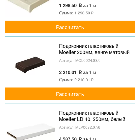
1 298.50
за
1 м
Сумма: 1 298.50
Рассчитать
Подоконник пластиковый
Moeller 200мм, венге матовый
Артикул:
MOL0024.83/6
2 210.01
за
1 м
Сумма: 2 210.01
Рассчитать
Подоконник пластиковый
Moeller LD 40, 250мм, белый
(clean-touch)
Артикул:
MLP0082.07/6
4 587.50
за
1 м