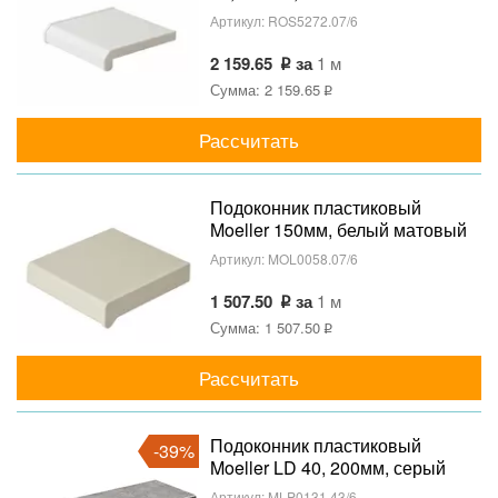
Артикул:
ROS5272.07/6
2 159.65
за
1 м
Сумма: 2 159.65
Рассчитать
Подоконник пластиковый
Moeller 150мм, белый матовый
Артикул:
MOL0058.07/6
1 507.50
за
1 м
Сумма: 1 507.50
Рассчитать
Подоконник пластиковый
-39%
Moeller LD 40, 200мм, серый
топаз
Артикул:
MLP0131.43/6