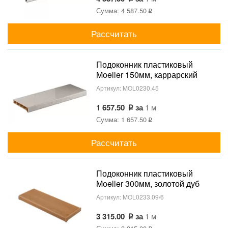
Сумма: 4 587.50
Рассчитать
Подоконник пластиковый
Moeller 150мм, каррарский
мрамор глянцевый
Артикул:
MOL0230.45
1 657.50
за
1 м
Сумма: 1 657.50
Рассчитать
Подоконник пластиковый
Moeller 300мм, золотой дуб
матовый
Артикул:
MOL0233.09/6
3 315.00
за
1 м