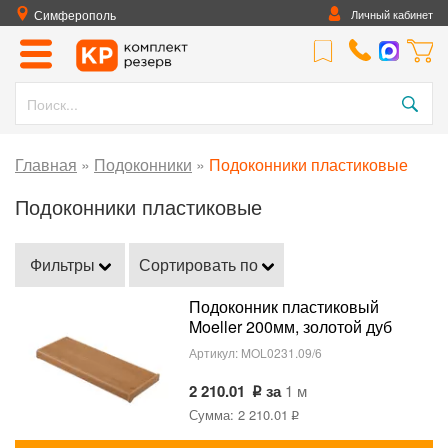
Симферополь
Личный кабинет
Главная
»
Подоконники
»
Подоконники пластиковые
Подоконники пластиковые
Фильтры
Сортировать по
Подоконник пластиковый
Moeller 200мм, золотой дуб
матовый
Артикул:
MOL0231.09/6
2 210.01
за
1 м
Сумма: 2 210.01