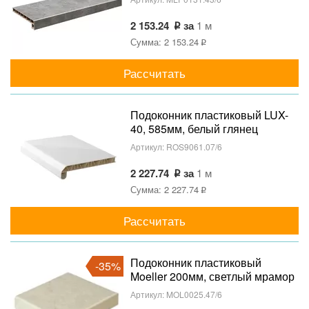
2 153.24
за
1 м
Сумма: 2 153.24
Рассчитать
Подоконник пластиковый LUX-
40, 585мм, белый глянец
Артикул:
ROS9061.07/6
2 227.74
за
1 м
Сумма: 2 227.74
Рассчитать
Подоконник пластиковый
-35%
Moeller 200мм, светлый мрамор
матовый
Артикул:
MOL0025.47/6