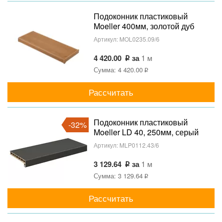
Подоконник пластиковый
Moeller 400мм, золотой дуб
матовый
Артикул:
MOL0235.09/6
4 420.00
за
1 м
Сумма: 4 420.00
Рассчитать
Подоконник пластиковый
-32%
Moeller LD 40, 250мм, серый
(clean-touch)
Артикул:
MLP0112.43/6
3 129.64
за
1 м
Сумма: 3 129.64
Рассчитать