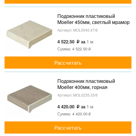
Подоконник пластиковый
Moeller 450мм, светлый мрамор
матовый
Артикул:
MOL0040.47/6
4 522.50
за
1 м
Сумма: 4 522.50
Рассчитать
Подоконник пластиковый
Moeller 400мм, горная
лиственница матовый
Артикул:
MOL0235.33/6
4 420.00
за
1 м
Сумма: 4 420.00
Рассчитать