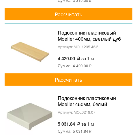
Сумма: 3 315.00
Рассчитать
Подоконник пластиковый
Moeller 400мм, светлый дуб
матовый
Артикул:
MOL1235.46/6
4 420.00
за
1 м
Сумма: 4 420.00
Рассчитать
Подоконник пластиковый
Moeller 450мм, белый
глянцевый
Артикул:
MOL0218.07
5 031.84
за
1 м
Сумма: 5 031.84