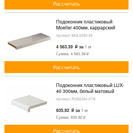
Рассчитать
Подоконник пластиковый
Moeller 400мм, каррарский
мрамор глянцевый
Артикул:
MOL0265.45
4 563.39
за
1 м
Сумма: 4 563.39
Рассчитать
Подоконник пластиковый LUX-
40 300мм, белый матовый
Артикул:
ROS5264.07/6
835.92
за
1 м
Сумма: 835.92
Рассчитать