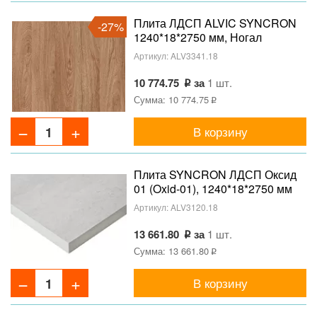
Плита ЛДСП ALVIC SYNCRON
-27%
1240*18*2750 мм, Ногал
Розалес 02 (Nogal Rosales 02)
Артикул:
ALV3341.18
10 774.75
за
1 шт.
Сумма: 10 774.75
В корзину
Плита SYNCRON ЛДСП Оксид
01 (Oxid-01), 1240*18*2750 мм
Артикул:
ALV3120.18
13 661.80
за
1 шт.
Сумма: 13 661.80
В корзину