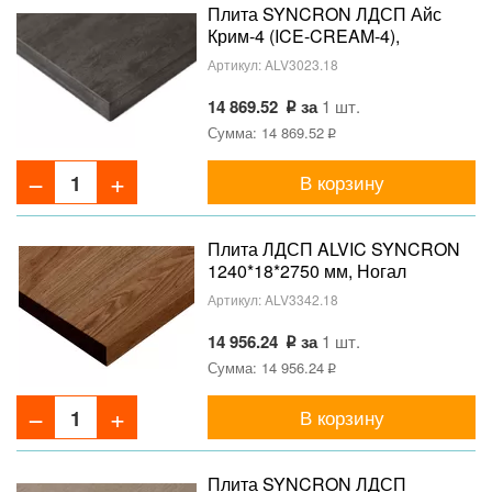
Плита SYNCRON ЛДСП Айс
Крим-4 (ICE-CREAM-4),
коллекция JADE, 1240*18*2750
Артикул:
ALV3023.18
мм
14 869.52
за
1 шт.
Сумма: 14 869.52
В корзину
Плита ЛДСП ALVIC SYNCRON
1240*18*2750 мм, Ногал
Розалес 03 (Nogal Rosales 03)
Артикул:
ALV3342.18
14 956.24
за
1 шт.
Сумма: 14 956.24
В корзину
Плита SYNCRON ЛДСП