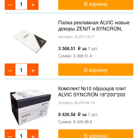
В корзину
Папка рекламная ALVIC новые
декоры ZENIT и SYNCRON,
2023
Артикул:
ALV0119.17
3 368.51
за
1 шт.
Сумма: 3 368.51
В корзину
Комплект №10 образцов плит
ALVIC SYNCRON 18*200*200
мм (12 штук), 2022
Артикул:
ALV0106.10
8 426.58
за
1 шт.
Сумма: 8 426.58
В корзину