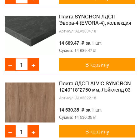
Плита SYNCRON ЛДСП
Эвора-4 (EVORA-4), коллекция
JADE, 1240*18*2750 мм
Артикул:
ALV3004.18
14 689.47
за
1 шт.
Сумма: 14 689.47
В корзину
Плита ЛДСП ALVIC SYNCRON
1240*18*2750 мм, Лэйкленд 03
Сиерра (Lakeland 03 Sierra),
Артикул:
ALV3322.18
двустороннее тиснение
14 530.35
за
1 шт.
Сумма: 14 530.35
В корзину