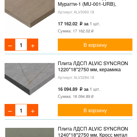
Муратти-1 (MU-001-URB),
1240*18*2750 мм
Артикул:
ALV3060.18
17 162.02
за
1 шт.
Сумма: 17 162.02
В корзину
Плита ЛДСП ALVIC SYNCRON
1220*18*2750 мм, керамика
золото 02 (Porcelain Gold 02 JA),
Артикул:
ALV3284.18
двустороннее тиснение
16 094.89
за
1 шт.
Сумма: 16 094.89
В корзину
Плита ЛДСП ALVIC SYNCRON
1240*18*2750 мм, Кросс метал