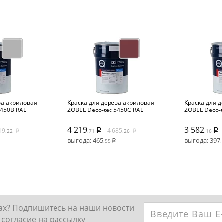
ва акриловая
Краска для дерева акриловая
Краска для 
5450B RAL
ZOBEL Deco-tec 5450C RAL
ZOBEL Deco-
-матовая, 1
3004 шелковисто-матовая, 1л
7002 шелков
л
4 219
3 582
19
4 685
.22
.71
.26
.16
выгода:
465
выгода:
397
.55
ках? Подпишитесь на наши новости
согласие на рассылку