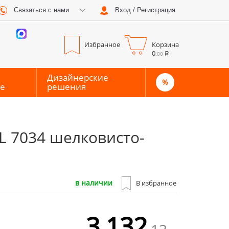
Связаться с нами
Вход / Регистрация
0
0
Избранное
Корзина
0
.00
Дизайнерские
%
е
решения
L 7034 шелковисто-
в наличии
В избранное
3 132