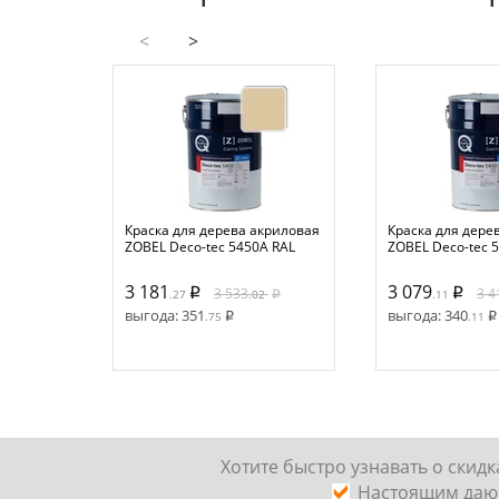
<
>
Краска для дерева акриловая
Краска для дере
ZOBEL Deco-tec 5450A RAL
ZOBEL Deco-tec 
1014 шелковисто-матовая, 1
7004 шелковисто
л
л
3 181
3 079
3 533
3 4
.27
.02
.11
выгода:
351
выгода:
340
.75
.11
Хотите быстро узнавать о скид
Наcтоящим даю 