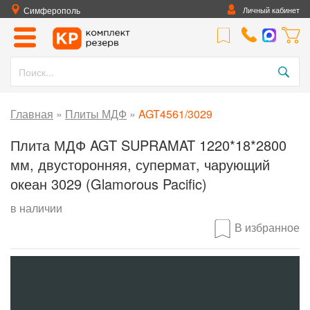
Симферополь
Личный кабинет
Главная
»
Плиты МДФ
»
AGT4561/3029
Плита МДФ AGT SUPRAMAT 1220*18*2800
мм, двусторонняя, супермат, чарующий
океан 3029 (Glamorous Pacific)
в наличии
В избранное