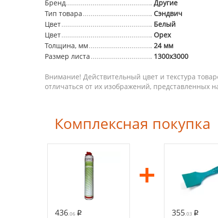
Бренд
Другие
Тип товара
Сэндвич
Цвет
Белый
Цвет
Орех
Толщина, мм
24 мм
Размер листа
1300х3000
Внимание! Действительный цвет и текстура товар
отличаться от их изображений, представленных н
Комплексная покупка
436
355
.06
.03