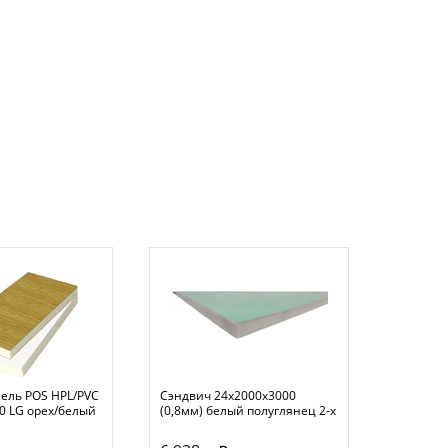
ель POS HPL/PVC
Сэндвич 24х2000х3000
Сэндвич
0 LG орех/белый
(0,8мм) белый полуглянец 2-х
24х1300
стор экструдир
2-х сто