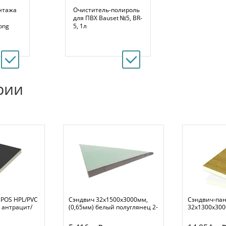
нтажа
Очиститель-полироль
для ПВХ Bauset №5, BR-
ong
5, 1л
рии
 POS HPL/PVC
Сэндвич 32х1500х3000мм,
Сэндвич-пан
 антрацит/
(0,65мм) белый полуглянец 2-
32х1300х300
х стор экструдир