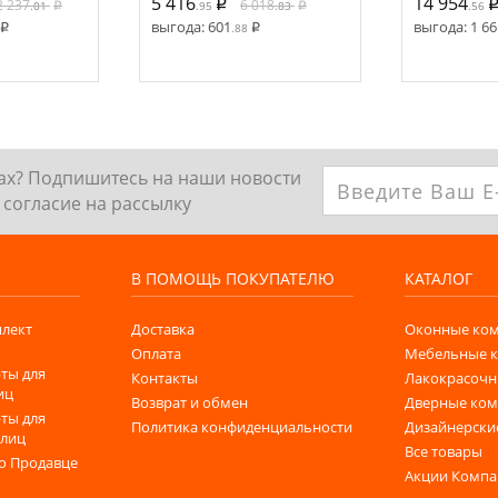
5 416
14 954
2 237
6 018
.01
.95
.83
.56
выгода:
601
выгода:
1 66
.88
ках? Подпишитесь на наши новости
согласие на рассылку
В ПОМОЩЬ ПОКУПАТЕЛЮ
КАТАЛОГ
лект
Доставка
Оконные ко
Оплата
Мебельные 
ты для
Контакты
Лакокрасочн
иц
Возврат и обмен
Дверные ко
ты для
Политика конфиденциальности
Дизайнерски
 лиц
Все товары
о Продавце
Акции Комп