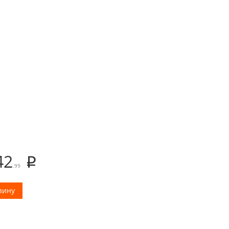
42
.99
зину