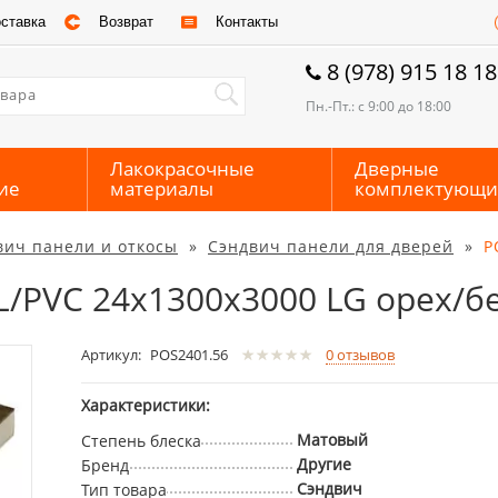
ставка
Возврат
Контакты
8 (978) 915 18 18
Пн.-Пт.: с 9:00 до 18:00
Лакокрасочные
Дверные
ие
материалы
комплектующи
вич панели и откосы
»
Сэндвич панели для дверей
»
P
L/PVC 24х1300х3000 LG орех/б
Артикул:
POS2401.56
0
отзывов
Характеристики:
Матовый
Степень блеска
Другие
Бренд
Сэндвич
Тип товара