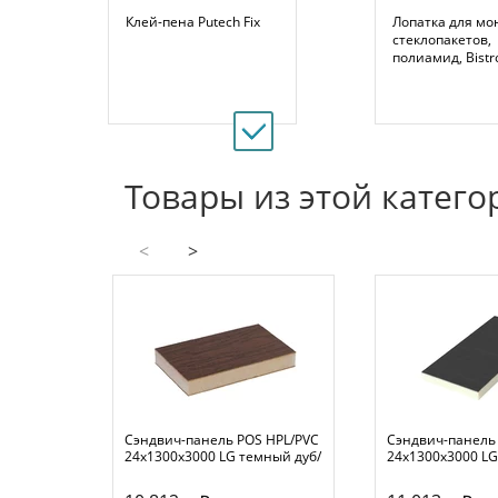
Клей-пена Putech Fix
Лопатка для мо
стеклопакетов,
полиамид, Bistr
Товары из этой катего
<
>
Сэндвич-панель POS HPL/PVC
Сэндвич-панель
24х1300х3000 LG темный дуб/
24х1300х3000 LG
белый
белый