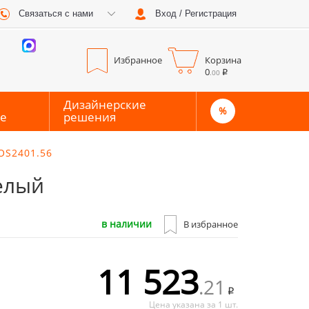
Связаться с нами
Вход / Регистрация
0
0
Избранное
Корзина
0
.00
Дизайнерские
%
е
решения
OS2401.56
елый
в наличии
В избранное
11 523
.21
Цена указана за 1 шт.