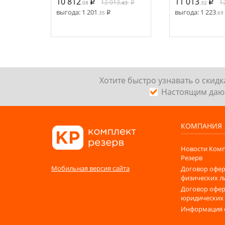
10 812
11 013
12 013
1
.08
.43
.32
выгода:
1 201
выгода:
1 223
.35
.69
Хотите быстро узнавать о скид
Наcтоящим даю 
КОМПАНИЯ
Новости Комп
Резерв
Мобильная версия сайта
Договор офер
физических л
Договор офер
юридических
Информация 