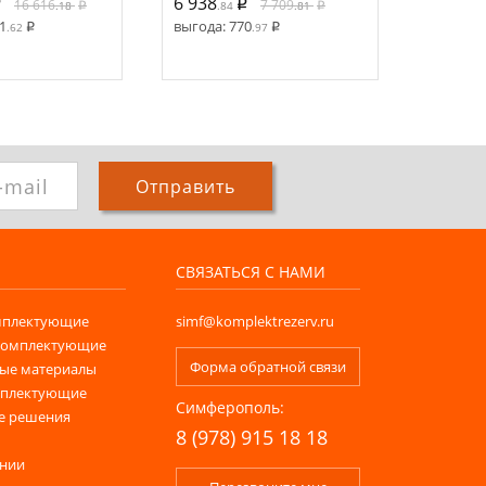
6 938
15 531
16 616
7 709
.18
.84
.81
1
выгода:
770
выгода:
.62
.97
Отправить
СВЯЗАТЬСЯ С НАМИ
мплектующие
simf@komplektrezerv.ru
комплектующие
Форма обратной связи
ые материалы
мплектующие
Симферополь:
е решения
8 (978) 915 18 18
ании