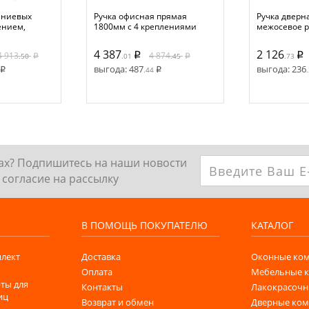
иниевых
Ручка офисная прямая
Ручка дверн
ением,
1800мм с 4 креплениями
межосевое р
лением,
Черный RAL9005
мм с крепле
ое
цвет: белый
4 387
2 126
4 913
4 874
.50
.01
.45
.73
, D=32,
выгода:
487
выгода:
236
.44
ках? Подпишитесь на наши новости
согласие на рассылку
В ПОМОЩЬ ПОКУПАТЕЛЮ
КАТАЛОГ
лект
Доставка
Оконные ко
Оплата
Мебельные 
ты для
Контакты
Лакокрасочн
иц
Возврат и обмен
Дверные ко