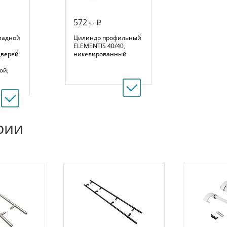
572
.97
ладной
Цилиндр профильный
ELEMENTIS 40/40,
дверей
никелированный
ой,
рии