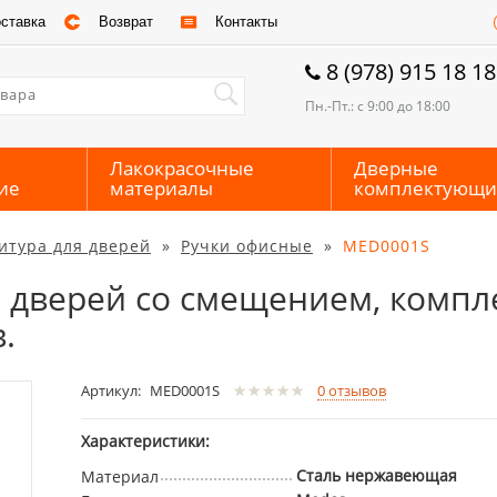
ставка
Возврат
Контакты
8 (978) 915 18 18
Пн.-Пт.: с 9:00 до 18:00
Лакокрасочные
Дверные
ие
материалы
комплектующи
итура для дверей
»
Ручки офисные
»
MED0001S
дверей со смещением, компле
.
Артикул:
MED0001S
0
отзывов
Характеристики:
Сталь нержавеющая
Материал