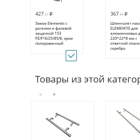
427
367
.57
.99
Замок Elementis с
Шпингалет нак
ригелем и фалевой
ELEMENTIS для
защелкой 153
алюминиевых 
PZ/F16/25/85/8, хром
220*22*8 мм с
полированный
ответной планк
серебро
Товары из этой катего
<
>