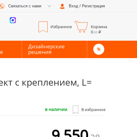
Связаться с нами
Вход / Регистрация
0
0
Избранное
Корзина
0
.00
Дизайнерские
%
е
решения
кт с креплением, L=
в наличии
В избранное
9 550