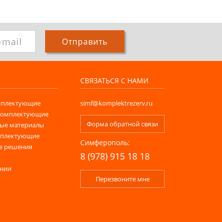
Отправить
СВЯЗАТЬСЯ С НАМИ
мплектующие
simf@komplektrezerv.ru
комплектующие
Форма обратной связи
ые материалы
мплектующие
Симферополь:
е решения
8 (978) 915 18 18
ании
Перезвоните мне