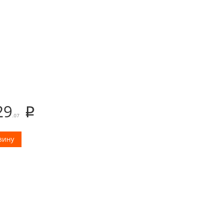
29
.07
зину