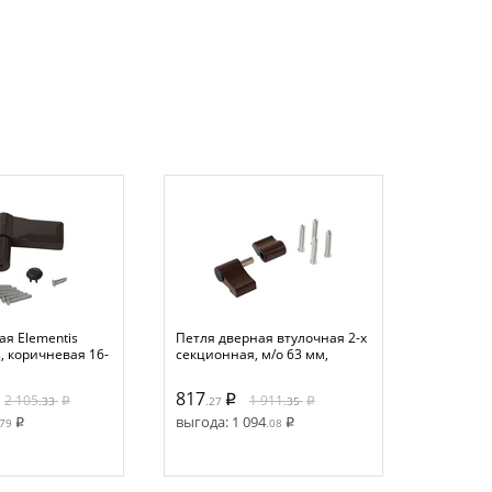
ая Elementis
Петля дверная втулочная 2-х
Петля JO
s, коричневая 16-
секционная, м/о 63 мм,
секцион
крепление на тепл. профиль,
мм, бел
корич. 8017
817
1 602
2 105
1 911
.33
.27
.35
.2
выгода:
1 094
выгода:
.79
.08