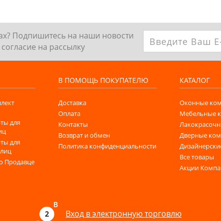
ках? Подпишитесь на наши новости
согласие на рассылку
В ПОМОЩЬ ПОКУПАТЕЛЮ
КАТАЛОГ
лект
Доставка
Оконные ко
Оплата
Мебельные 
ты для
Контакты
Лакокрасочн
иц
Возврат и обмен
Дверные ко
ты для
Политика конфиденциальности
Дизайнерски
 лиц
Все товары
о Продавце
Акции Комп
B
Вход в электронную торговлю
2