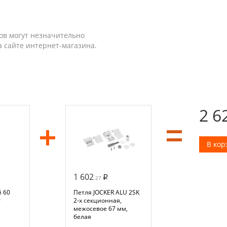
ов могут незначительно
а сайте интернет-магазина.
2 6
В кор
1 602
.27
 60
Петля JOCKER ALU 2SK
r
2-х секционная,
межосевое 67 мм,
белая