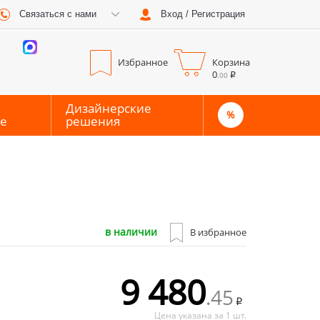
Связаться с нами
Вход / Регистрация
0
0
Избранное
Корзина
0
.00
Дизайнерские
%
е
решения
в наличии
В избранное
9 480
.45
Цена указана за 1 шт.