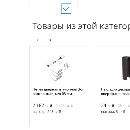
Товары из этой катего
<
>
Петля дверная втулочная 3-х
Накладка декор
секционная, м/о 63 мм,
ввертных петель
крепление на хол. профиль,
мм, пластик, тем
бел. 9016
коричневый RAL
2 182
34
2 426
38
.92
.04
.76
.63
выгода:
243
выгода:
3
.12
.87