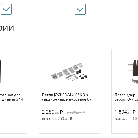
рии
ативная для
Петля JOCKER ALU 3SK 3-х
Петля дверн
, диаметр 14
секционная, межосевое 67,
серия IQ-Plu
но-
неокраш.
19 мм
 8019
2 286
1 894
2 539
.38
.84
.54
выгода:
253
выгода:
210
.46