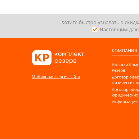
Хотите быстро узнавать о скид
Наcтоящим даю 
КОМПАНИЯ
Новости Комп
Резерв
Мобильная версия сайта
Договор офер
физических л
Договор офер
юридических
Информация 